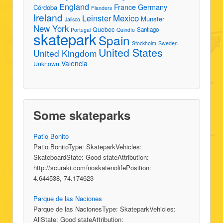
England
France
Germany
Córdoba
Flanders
Ireland
Leinster
Mexico
Munster
Jalisco
New York
Quebec
Santiago
Portugal
Quindío
skatepark
Spain
Stockholm
Sweden
United States
United Kingdom
Valencia
Unknown
Some skateparks
Patio Bonito
Patio BonitoType: SkateparkVehicles:
SkateboardState: Good stateAttribution:
http://scuraki.com/noskatenolifePosition:
4.644538,-74.174623
Parque de las Naciones
Parque de las NacionesType: SkateparkVehicles:
AllState: Good stateAttribution: