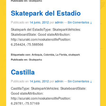
Skateparks
Publicado en:
Skatepark del Estadio
Publicado en
14 junio, 2012
por
admin
—
Sin Comentarios ↓
Skatepark del EstadioType: SkateparkVehicles:
SkateboardState: Good stateAttribution:
http://scuraki.com/noskatenolifePosition:
6.254424,-75.588566
Antioquia
Colombia
La Florida
skatepark
Etiquetado con:
,
,
,
Skateparks
Publicado en:
Castilla
Publicado en
14 junio, 2012
por
admin
—
Sin Comentarios ↓
CastillaType: SkateparkVehicles: SkateboardState:
Good stateAttribution:
http://scuraki.com/noskatenolifePosition:
6.29781,-75.57169