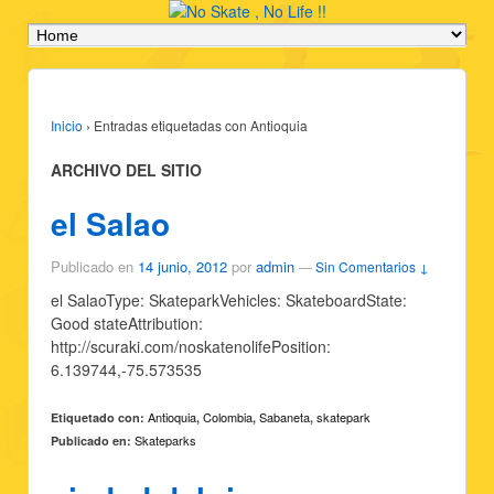
Inicio
›
Entradas etiquetadas con Antioquia
ARCHIVO DEL SITIO
el Salao
Publicado en
14 junio, 2012
por
admin
—
Sin Comentarios ↓
el SalaoType: SkateparkVehicles: SkateboardState:
Good stateAttribution:
http://scuraki.com/noskatenolifePosition:
6.139744,-75.573535
Antioquia
Colombia
Sabaneta
skatepark
Etiquetado con:
,
,
,
Skateparks
Publicado en: