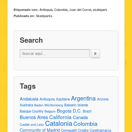
Antioquia
Colombia
Juan del Corral
skatepark
Etiquetado con:
,
,
,
Skateparks
Publicado en:
Search
Tags
Argentina
Andalusia
Antioquia
Aquitaine
Arizona
Australia
Balearic Islands
Baden-Württemberg
Bogota D.C.
Basque Country
Brazil
Belgium
California
Buenos Aires
Canada
Catalonia
Colombia
Castille and León
Community of Madrid
Connaught
Croatia
Cundinamarca