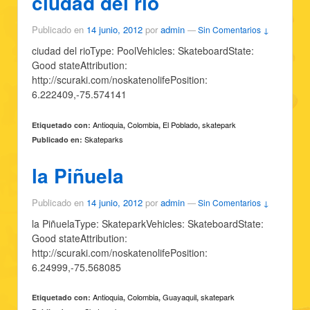
ciudad del rio
Publicado en
14 junio, 2012
por
admin
—
Sin Comentarios ↓
ciudad del rioType: PoolVehicles: SkateboardState:
Good stateAttribution:
http://scuraki.com/noskatenolifePosition:
6.222409,-75.574141
Antioquia
Colombia
El Poblado
skatepark
Etiquetado con:
,
,
,
Skateparks
Publicado en:
la Piñuela
Publicado en
14 junio, 2012
por
admin
—
Sin Comentarios ↓
la PiñuelaType: SkateparkVehicles: SkateboardState:
Good stateAttribution:
http://scuraki.com/noskatenolifePosition:
6.24999,-75.568085
Antioquia
Colombia
Guayaquil
skatepark
Etiquetado con:
,
,
,