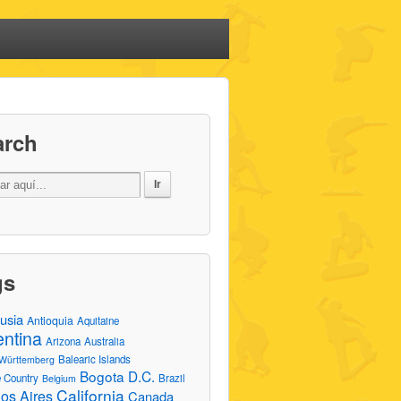
arch
gs
usia
Antioquia
Aquitaine
entina
Arizona
Australia
Balearic Islands
Württemberg
Bogota D.C.
 Country
Brazil
Belgium
California
os Aires
Canada