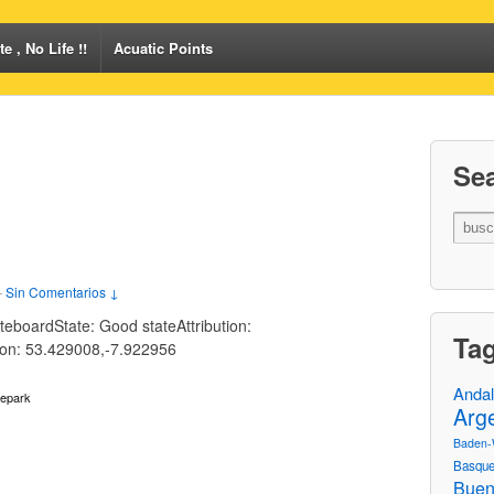
e , No Life !!
Acuatic Points
Se
—
Sin Comentarios ↓
eboardState: Good stateAttribution:
Ta
tion: 53.429008,-7.922956
Andal
tepark
Arg
Baden-
Basque
Buen