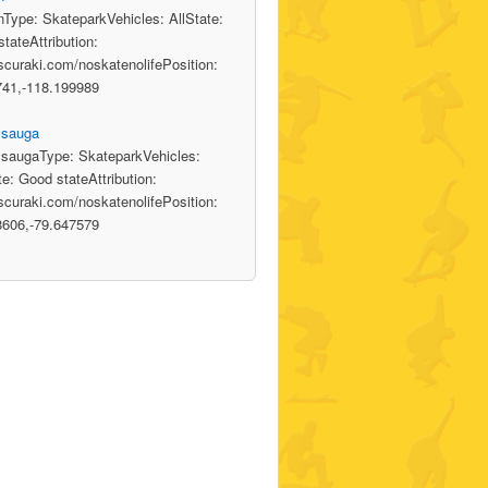
nType: SkateparkVehicles: AllState:
tateAttribution:
/scuraki.com/noskatenolifePosition:
741,-118.199989
ssauga
ssaugaType: SkateparkVehicles:
te: Good stateAttribution:
/scuraki.com/noskatenolifePosition:
8606,-79.647579