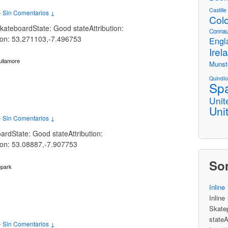
Castill
—
Sin Comentarios ↓
Col
kateboardState: Good stateAttribution:
Connau
tion: 53.271103,-7.496753
Engl
Irel
ullamore
Munst
Quindí
Sp
Unit
Uni
—
Sin Comentarios ↓
ardState: Good stateAttribution:
tion: 53.08887,-7.907753
So
epark
Inline
Inline
Skatep
stateA
—
Sin Comentarios ↓