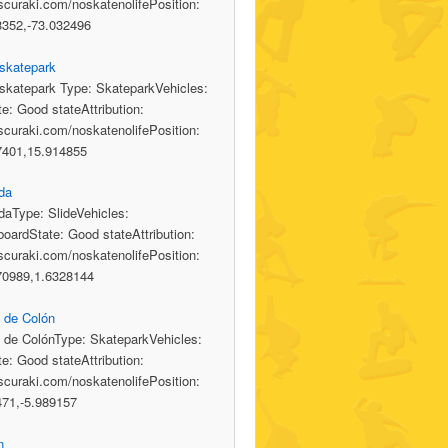
/scuraki.com/noskatenolifePosition:
3352,-73.032496
 skatepark
skatepark Type: SkateparkVehicles:
te: Good stateAttribution:
/scuraki.com/noskatenolifePosition:
7401,15.914855
da
daType: SlideVehicles:
oardState: Good stateAttribution:
/scuraki.com/noskatenolifePosition:
70989,1.6328144
 de Colón
 de ColónType: SkateparkVehicles:
te: Good stateAttribution:
/scuraki.com/noskatenolifePosition:
471,-5.989157
n