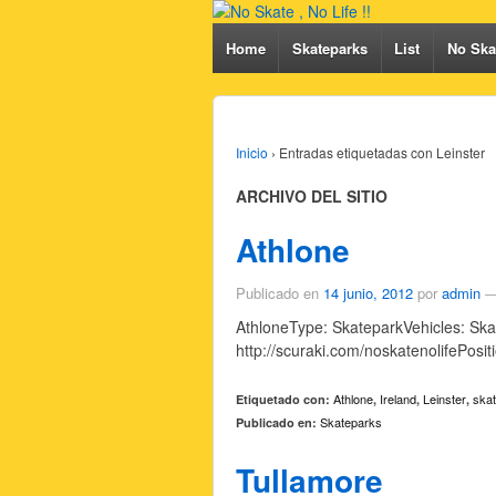
Home
Skateparks
List
No Skat
Inicio
›
Entradas etiquetadas con Leinster
ARCHIVO DEL SITIO
Athlone
Publicado en
14 junio, 2012
por
admin
AthloneType: SkateparkVehicles: Skat
http://scuraki.com/noskatenolifePosi
Athlone
Ireland
Leinster
ska
Etiquetado con:
,
,
,
Skateparks
Publicado en:
Tullamore