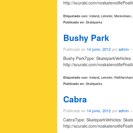
http://scuraki.com/noskatenolifePosi
Ireland
Leinster
Monkstown
Etiquetado con:
,
,
,
Skateparks
Publicado en:
Bushy Park
Publicado en
14 junio, 2012
por
admin
Bushy ParkType: SkateparkVehicles: A
http://scuraki.com/noskatenolifePosi
Ireland
Leinster
Rathfarnham
Etiquetado con:
,
,
Skateparks
Publicado en:
Cabra
Publicado en
14 junio, 2012
por
admin
CabraType: SkateparkVehicles: Skate
http://scuraki.com/noskatenolifePosi