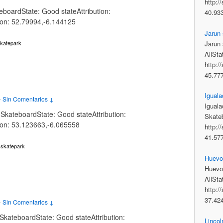
http:/
eboardState: Good stateAttribution:
40.93
tion: 52.79994,-6.144125
Jarun
Jarun 
katepark
AllSta
http:/
45.77
Iguala
—
Sin Comentarios ↓
Iguala
SkateboardState: Good stateAttribution:
Skateb
tion: 53.123663,-6.065558
http:/
41.57
skatepark
,
Huevo
Huevo
AllSta
http:/
37.42
—
Sin Comentarios ↓
kateboardState: Good stateAttribution:
Lincol