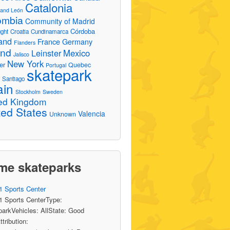
Catalonia
e and León
ombia
Community of Madrid
Córdoba
ght
Croatia
Cundinamarca
and
France
Germany
Flanders
and
Leinster
Mexico
Jalisco
New York
er
Quebec
Portugal
skatepark
Santiago
o
ain
Stockholm
Sweden
ed Kingdom
ted States
Valencia
Unknown
me skateparks
 1 Sports Center
 1 Sports CenterType:
arkVehicles: AllState: Good
ttribution: