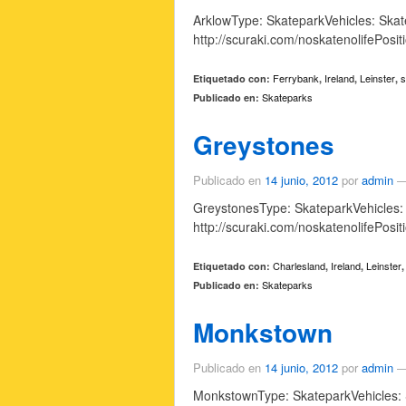
ArklowType: SkateparkVehicles: Skat
http://scuraki.com/noskatenolifePosi
Ferrybank
Ireland
Leinster
s
Etiquetado con:
,
,
,
Skateparks
Publicado en:
Greystones
Publicado en
14 junio, 2012
por
admin
GreystonesType: SkateparkVehicles: 
http://scuraki.com/noskatenolifePosi
Charlesland
Ireland
Leinster
Etiquetado con:
,
,
Skateparks
Publicado en:
Monkstown
Publicado en
14 junio, 2012
por
admin
MonkstownType: SkateparkVehicles: S