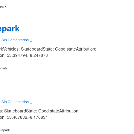
epark
epark
—
Sin Comentarios ↓
kVehicles: SkateboardState: Good stateAttribution:
tion: 53.394794,-6.247873
epark
—
Sin Comentarios ↓
 SkateboardState: Good stateAttribution:
tion: 53.407882,-6.176634
atepark