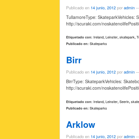
Publicado en
14 junio, 2012
por
admin
TullamoreType: SkateparkVehicles: S
http://scuraki.com/noskatenolifePosi
Ireland
Leinster
skatepark
T
Etiquetado con:
,
,
,
Skateparks
Publicado en:
Birr
Publicado en
14 junio, 2012
por
admin
BirrType: SkateparkVehicles: Skatebo
http://scuraki.com/noskatenolifePosi
Ireland
Leinster
Seerin
skat
Etiquetado con:
,
,
,
Skateparks
Publicado en:
Arklow
Publicado en
14 junio, 2012
por
admin