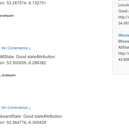
tion: 53.287574,-6.152751
Lincol
Good s
skatepark
http:/
34.06
Missi
Missi
AllSta
—
Sin Comentarios ↓
http:/
llState: Good stateAttribution:
43.62
tion: 53.302659,-6.288382
skatepark
,
—
Sin Comentarios ↓
boardState: Good stateAttribution:
tion: 53.364776,-6.300428