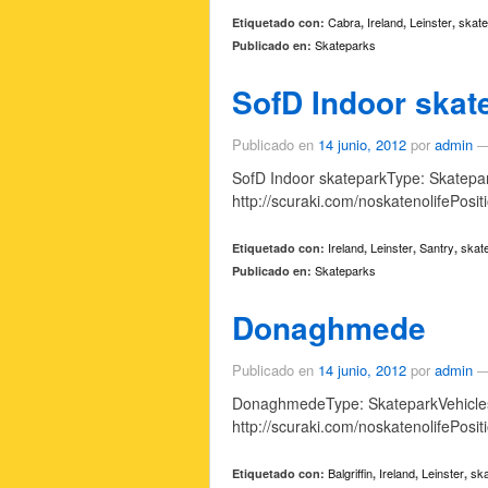
Cabra
Ireland
Leinster
skat
Etiquetado con:
,
,
,
Skateparks
Publicado en:
SofD Indoor skat
Publicado en
14 junio, 2012
por
admin
SofD Indoor skateparkType: Skatepar
http://scuraki.com/noskatenolifePosi
Ireland
Leinster
Santry
skat
Etiquetado con:
,
,
,
Skateparks
Publicado en:
Donaghmede
Publicado en
14 junio, 2012
por
admin
DonaghmedeType: SkateparkVehicles:
http://scuraki.com/noskatenolifePosi
Balgriffin
Ireland
Leinster
sk
Etiquetado con:
,
,
,