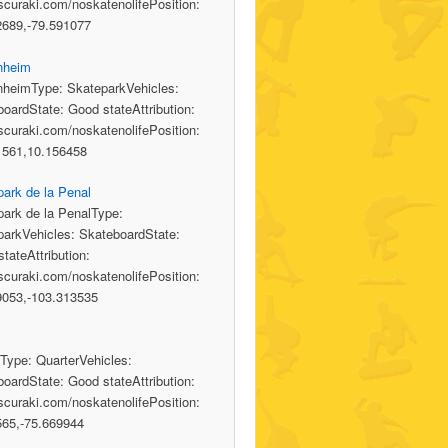
/scuraki.com/noskatenolifePosition:
2689,-79.591077
nheim
nheimType: SkateparkVehicles:
oardState: Good stateAttribution:
/scuraki.com/noskatenolifePosition:
1561,10.156458
ark de la Penal
ark de la PenalType:
parkVehicles: SkateboardState:
tateAttribution:
/scuraki.com/noskatenolifePosition:
9053,-103.313535
t
Type: QuarterVehicles:
oardState: Good stateAttribution:
/scuraki.com/noskatenolifePosition:
565,-75.669944