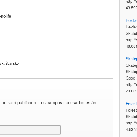
http:/
43.59
enolife
Heide
Heide
Skateb
http:/
48.68
Skatep
ark
Špansko
,
Skatep
Skate
Good s
http:/
20.66
co no será publicada. Los campos necesarios están
Fores
Forest
Skateb
http:/
4.534