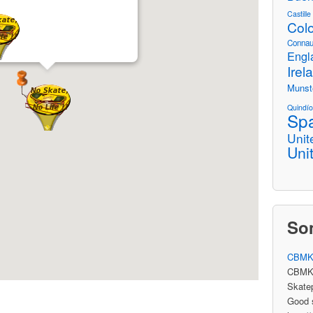
Castill
Col
Connau
Engl
Irel
Munst
Quindí
Sp
Unit
Uni
So
CBMK 
CBMK 
Skate
Good s