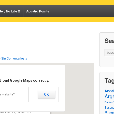
e , No Life !!
Acuatic Points
Se
—
Sin Comentarios ↓
Ta
t load Google Maps correctly.
Andal
o
Arg
OK
s website?
atepark
 All
Baden-
ood state
Basque
on: http://scuraki.com/noskatenolife
Buen
: 45.796127,15.907999